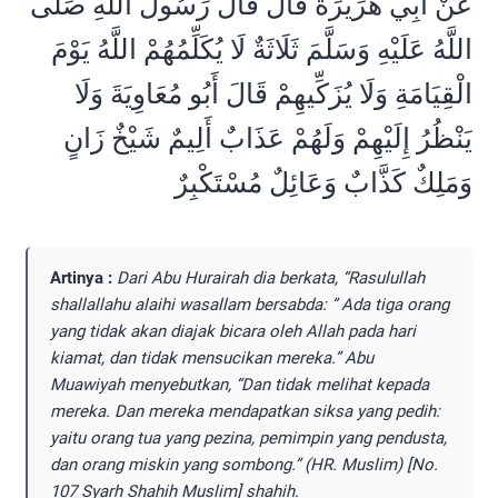
عَنْ أَبِي هُرَيْرَةَ قَالَ قَالَ رَسُولُ اللَّهِ صَلَّى
اللَّهُ عَلَيْهِ وَسَلَّمَ ثَلَاثَةٌ لَا يُكَلِّمُهُمْ اللَّهُ يَوْمَ
الْقِيَامَةِ وَلَا يُزَكِّيهِمْ قَالَ أَبُو مُعَاوِيَةَ وَلَا
يَنْظُرُ إِلَيْهِمْ وَلَهُمْ عَذَابٌ أَلِيمٌ شَيْخٌ زَانٍ
وَمَلِكٌ كَذَّابٌ وَعَائِلٌ مُسْتَكْبِرٌ
Artinya :
Dari Abu Hurairah dia berkata, “Rasulullah
shallallahu alaihi wasallam bersabda: ” Ada tiga orang
yang tidak akan diajak bicara oleh Allah pada hari
kiamat, dan tidak mensucikan mereka.” Abu
Muawiyah menyebutkan, “Dan tidak melihat kepada
mereka. Dan mereka mendapatkan siksa yang pedih:
yaitu orang tua yang pezina, pemimpin yang pendusta,
dan orang miskin yang sombong.” (HR. Muslim) [No.
107 Syarh Shahih Muslim] shahih.