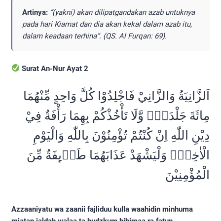
Artinya:
“(yakni) akan dilipatgandakan azab untuknya
pada hari Kiamat dan dia akan kekal dalam azab itu,
dalam keadaan terhina”. (QS. Al Furqan: 69).
Surat An-Nur Ayat 2
اَلزَّانِيَةُ وَالزَّانِيْ فَاجْلِدُوْا كُلَّ وَاحِدٍ مِّنْهُمَا
مِائَةَ جَلْدَةٍۙ وَّلَا تَأْخُذْكُمْ بِهِمَا رَأْفَةٌ فِيْ
دِيْنِ اللّٰهِ اِنْ كُنْتُمْ تُؤْمِنُوْنَ بِاللّٰهِ وَالْيَوْمِ
الْاٰخِرِۚ وَلْيَشْهَدْ عَذَابَهُمَا طَاۤىِٕفَةٌ مِّنَ
الْمُؤْمِنِيْنَ
Azzaaniyatu wa zaanii fajliduu kulla waahidin minhuma