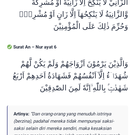
اَلزَّانِيْ لَا يَنْكِحُ اِلَّا زَانِيَةً اَوْ مُشْرِكَةً
ۖوَّالزَّانِيَةُ لَا يَنْكِحُهَآ اِلَّا زَانٍ اَوْ مُشْرِكٌۚ
وَحُرِّمَ ذٰلِكَ عَلَى الْمُؤْمِنِيْنَ
Surat An – Nur ayat 6
وَالَّذِيْنَ يَرْمُوْنَ اَزْوَاجَهُمْ وَلَمْ يَكُنْ لَّهُمْ
شُهَدَاۤءُ اِلَّآ اَنْفُسُهُمْ فَشَهَادَةُ اَحَدِهِمْ اَرْبَعُ
شَهٰدٰتٍۢ بِاللّٰهِ ۙاِنَّهٗ لَمِنَ الصّٰدِقِيْنَ
Artinya:
“Dan orang-orang yang menuduh istrinya
(berzina), padahal mereka tidak mempunyai saksi-
saksi selain diri mereka sendiri, maka kesaksian