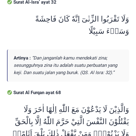
Surat Al-Isra’ ayat 32
وَلَا تَقْرَبُوا الزِّنٰىٓ اِنَّهٗ كَانَ فَاحِشَةً
ۗوَسَاۤءَ سَبِيْلًا
Artinya :
“Dan janganlah kamu mendekati zina;
sesungguhnya zina itu adalah suatu perbuatan yang
keji. Dan suatu jalan yang buruk. (QS. Al Isra: 32).”
Surat Al Furqan ayat 68
وَالَّذِيْنَ لَا يَدْعُوْنَ مَعَ اللّٰهِ اِلٰهًا اٰخَرَ وَلَا
يَقْتُلُوْنَ النَّفْسَ الَّتِيْ حَرَّمَ اللّٰهُ اِلَّا بِالْحَقِّ
وَلَا يَزْنُوْنَۚ وَمَنْ يَّفْعَلْ ذٰلِكَ يَلْقَ اَثَامًاۙ