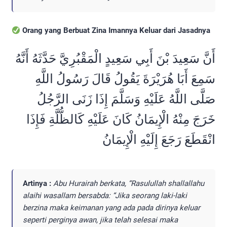
Orang yang Berbuat Zina Imannya Keluar dari Jasadnya
أَنَّ سَعِيدَ بْنَ أَبِي سَعِيدٍ الْمَقْبُرِيَّ حَدَّثَهُ أَنَّهُ
سَمِعَ أَبَا هُرَيْرَةَ يَقُولُ قَالَ رَسُولُ اللَّهِ
صَلَّى اللَّهُ عَلَيْهِ وَسَلَّمَ إِذَا زَنَى الرَّجُلُ
خَرَجَ مِنْهُ الْإِيمَانُ كَانَ عَلَيْهِ كَالظُّلَّةِ فَإِذَا
انْقَطَعَ رَجَعَ إِلَيْهِ الْإِيمَانُ
Artinya :
Abu Hurairah berkata, “Rasulullah shallallahu
alaihi wasallam bersabda: “Jika seorang laki-laki
berzina maka keimanan yang ada pada dirinya keluar
seperti perginya awan, jika telah selesai maka