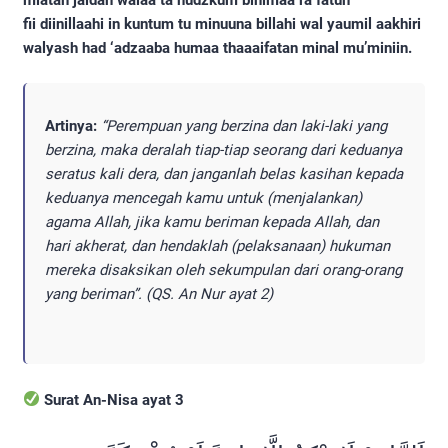
miatan jaldah walaa ta hudzkum bihimaa ra fatun
fii diinillaahi in kuntum tu minuuna billahi wal yaumil aakhiri
walyash had ‘adzaaba humaa thaaaifatan minal mu’miniin.
Artinya:
“Perempuan yang berzina dan laki-laki yang
berzina, maka deralah tiap-tiap seorang dari keduanya
seratus kali dera, dan janganlah belas kasihan kepada
keduanya mencegah kamu untuk (menjalankan)
agama Allah, jika kamu beriman kepada Allah, dan
hari akherat, dan hendaklah (pelaksanaan) hukuman
mereka disaksikan oleh sekumpulan dari orang-orang
yang beriman”. (QS. An Nur ayat 2)
Surat An-Nisa ayat 3