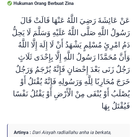
Hukuman Orang Berbuat Zina
عَنْ عَائِشَةَ رَضِيَ اللَّهُ عَنْهَا قَالَتْ قَالَ
رَسُولُ اللَّهِ صَلَّى اللَّهُ عَلَيْهِ وَسَلَّمَ لَا يَحِلُّ
دَمُ امْرِئٍ مُسْلِمٍ يَشْهَدُ أَنْ لَا إِلَهَ إِلَّا اللَّهُ
وَأَنَّ مُحَمَّدًا رَسُولُ اللَّهِ إِلَّا بِإِحْدَى ثَلَاثٍ
رَجُلٌ زَنَى بَعْدَ إِحْصَانٍ فَإِنَّهُ يُرْجَمُ وَرَجُلٌ
خَرَجَ مُحَارِبًا لِلَّهِ وَرَسُولِهِ فَإِنَّهُ يُقْتَلُ أَوْ
يُصْلَبُ أَوْ يُنْفَى مِنْ الْأَرْضِ أَوْ يَقْتُلُ نَفْسًا
فَيُقْتَلُ بِهَا
Artinya :
Dari Aisyah radliallahu anha ia berkata,