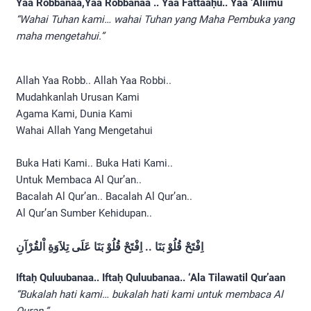
Yaa Robbanaa,Yaa Robbanaa .. Yaa Fattaaḥu.. Yaa ‘Aliimu
“Wahai Tuhan kami… wahai Tuhan yang Maha Pembuka yang
maha mengetahui.”
Allah Yaa Robb.. Allah Yaa Robbi..
Mudahkanlah Urusan Kami
Agama Kami, Dunia Kami
Wahai Allah Yang Mengetahui
Buka Hati Kami.. Buka Hati Kami..
Untuk Membaca Al Qur’an..
Bacalah Al Qur’an.. Bacalah Al Qur’an..
Al Qur’an Sumber Kehidupan..
اِفْتَحْ قُلُوْ بَنَا .. اِفْتَحْ قُلُوْ بَنَا عَلَى تِلاَوَةِ اْلقُرْآنِ
Iftaḥ Quluubanaa.. Iftaḥ Quluubanaa.. ‘Ala Tilawatil Qur’aan
“Bukalah hati kami… bukalah hati kami untuk membaca Al
Quran.”