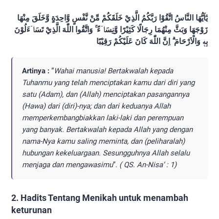
يٰٓاَيُّهَا النَّاسُ اتَّقُوْا رَبَّكُمُ الَّذِيْ خَلَقَكُمْ مِّنْ نَّفْسٍ وَّاحِدَةٍ وَّخَلَقَ مِنْهَا
زَوْجَهَا وَبَثَّ مِنْهُمَا رِجَالًا كَثِيْرًا وَّنِسَاۤءً ۚ وَاتَّقُوا اللّٰهَ الَّذِيْ تَسَاۤءَلُوْنَ
بِهٖ وَالْاَرْحَامَ ۗ اِنَّ اللّٰهَ كَانَ عَلَيْكُمْ رَقِيْبًا
Artinya :
“
Wahai manusia! Bertakwalah kepada
Tuhanmu yang telah menciptakan kamu dari diri yang
satu (Adam), dan (Allah) menciptakan pasangannya
(Hawa) dari (diri)-nya; dan dari keduanya Allah
memperkembangbiakkan laki-laki dan perempuan
yang banyak. Bertakwalah kepada Allah yang dengan
nama-Nya kamu saling meminta, dan (peliharalah)
hubungan kekeluargaan. Sesungguhnya Allah selalu
menjaga dan mengawasimu
“.
( QS. An-Nisa’ : 1)
2. Hadits Tentang Menikah untuk menambah
keturunan