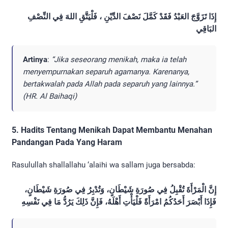
إِذَا تَزَوَّجَ العَبْدُ فَقَدْ كَمَّلَ نَصْفَ الدِّيْنِ ، فَلْيَتَّقِ اللهَ فِي النِّصْفِ
البَاقِي
Artinya
:
“Jika seseorang menikah, maka ia telah
menyempurnakan separuh agamanya. Karenanya,
bertakwalah pada Allah pada separuh yang lainnya.”
(HR. Al Baihaqi)
5. Hadits Tentang Menikah Dapat Membantu Menahan
Pandangan Pada Yang Haram
Rasulullah shallallahu ‘alaihi wa sallam juga bersabda:
إِنَّ الْمَرْأَةَ تُقْبِلُ فِي صُورَةِ شَيْطَانٍ، وَتُدْبِرُ فِي صُورَةِ شَيْطَانٍ،
فَإِذَا أَبْصَرَ أَحَدُكُمُ امْرَأَةً فَلْيَأْتِ أَهْلَهُ، فَإِنَّ ذَلِكَ يَرُدُّ مَا فِي نَفْسِهِ