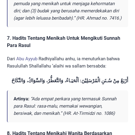
pemuda yang menikah untuk menjaga kehormatan
diri; dan (3) budak yang berusaha memerdekakan diri
(agar lebih leluasa beribadah).” (HR. Ahmad no. 7416.)
7. Hadits Tentang Menikah Untuk Mengikuti Sunnah
Para Rasul
Dari
Abu Ayyub
Radhiyallahu anhu, ia menuturkan bahwa
Rasulullah Shallallahu ‘alaihi wa sallam bersabda:
أَرْبَعٌ مِنْ سُـنَنِ الْمُرْسَلِيْنَ: اَلْحَيَـاءُ، وَالتَّعَطُّرُ، وَالسِّوَاكُ، وَالنِّكَاحُ
Artinya:
“Ada empat perkara yang termasuk Sunnah
para Rasul: rasa-malu, memakai wewangian,
bersiwak, dan menikah.” (HR. At-Tirmidzi no. 1086)
8. Hadits Tentang Menikahi Wanita Berdasarkan